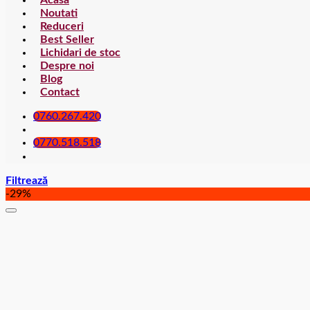
Acasa
Noutati
Reduceri
Best Seller
Lichidari de stoc
Despre noi
Blog
Contact
0760.267.420
0770.518.518
Filtrează
-29%