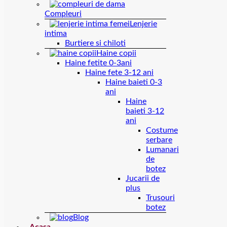
Compleuri
Lenjerie
intima
Burtiere si chiloti
Haine copii
Haine fetite 0-3ani
Haine fete 3-12 ani
Haine baieti 0-3
ani
Haine
baieti 3-12
ani
Costume
serbare
Lumanari
de
botez
Jucarii de
plus
Trusouri
botez
Blog