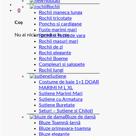
Noutati
Rochii
0
Rochii maneca lunga
Rochii tricotate
Coș
Poncho si cardigane
Fuste marimi mari
Nu ai niciun produs în coș.
Rochii si fuste de vara
Rochii masuri mari
Rochii de zi
Rochii elegante
Rochii Boeme
Compleuri si salopete
Rochii lungi
Sutiene
Costume de baie 1+1 DOAR
MARIMI M L XL
Sutiene Marimi Mari
Sutiene cu Armatura
Sutiene Buretate
Seturi – Sutiene si Chiloti
Bluze de damă
Bluze Toamnă-Iarnă
Bluze primavara-toamna
Bluze elegante