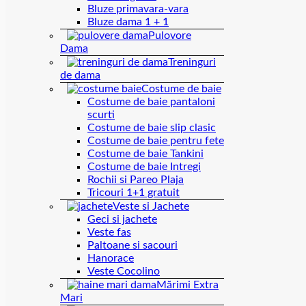
Bluze primavara-vara
Bluze dama 1 + 1
Pulovore
Dama
Treninguri
de dama
Costume de baie
Costume de baie pantaloni
scurti
Costume de baie slip clasic
Costume de baie pentru fete
Costume de baie Tankini
Costume de baie Intregi
Rochii si Pareo Plaja
Tricouri 1+1 gratuit
Veste si Jachete
Geci si jachete
Veste fas
Paltoane si sacouri
Hanorace
Veste Cocolino
Mărimi Extra
Mari